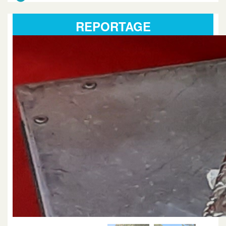
Cévennes
REPORTAGE
le dimanche 25 octobre 2026
La Ciotat et Aubagne
Franky Folies
le jeudi 19 novembre 2026
La Ciotat et Aubagne
Folies Parisiennes
du lundi 23 novembre 2026 au jeudi 26 novembre
2026
La Ciotat et Aubagne
LOTO
le samedi 28 novembre 2026
Marseille
Folies Parisiennes