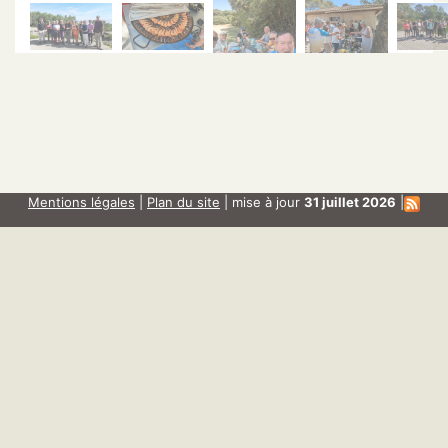
du mercredi 9 décembre 2026 au samedi 12
décembre 2026
Aix
Repas de Noël
le jeudi 10 décembre 2026
La Ciotat et Aubagne
Mentions légales
|
Plan du site
| mise à jour
31 juillet 2026
|
Repas de Noël
le mardi 22 décembre 2026
St Chamas Pays salonais
Assemblée départementale
le samedi 20 mars 2027
ANR13
Fêtons les 100 ans de l’ANR !
le jeudi 1er avril 2027