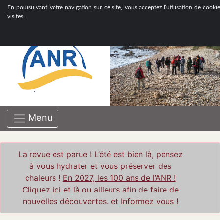
ASSOCIATION NATIONALE DE RETRAITÉS GROUPE
En poursuivant votre navigation sur ce site, vous acceptez l’utilisation de cookie
BOUCHES-DU-RHÔNE
visites.
Menu
La
revue
est parue ! L’été est bien là, pensez
à vous hydrater et vous préserver des
chaleurs !
En 2027, les 100 ans de l’ANR !
Cliquez
ici
et
là
ou ailleurs afin de faire de
nouvelles découvertes. et
Informez vous !