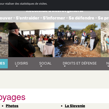
 NATIONALE DE RETRAITÉS - GROUPE BOUC
ur réaliser des statistiques de visites.
Reconnue d'intérêt général
ouver - S'entraider - S'informer - Se défendre - Se 
NES
LOISIRS
SOCIAL
DROITS ET DÉFENSE
N
oyages
Photos
La Slovenie