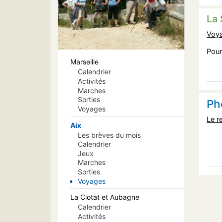
La 
Voya
Pour
Marseille
Calendrier
Activités
Marches
Sorties
Ph
Voyages
Le r
Aix
Les brèves du mois
Calendrier
Jeux
Marches
Sorties
Voyages
La Ciotat et Aubagne
Calendrier
Activités