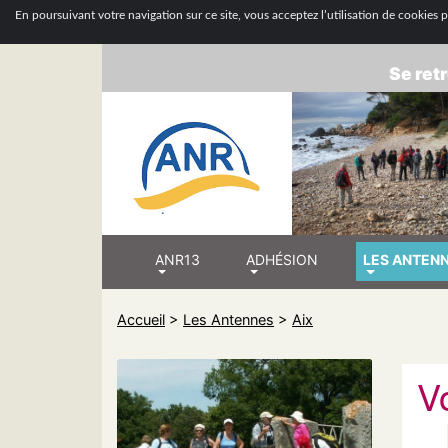
ASSOCIATION
En poursuivant votre navigation sur ce site, vous acceptez l’utilisation de cookies po
Se retr
ANR13
ADHÉSION
LES ANTEN
Accueil
>
Les Antennes
>
Aix
V